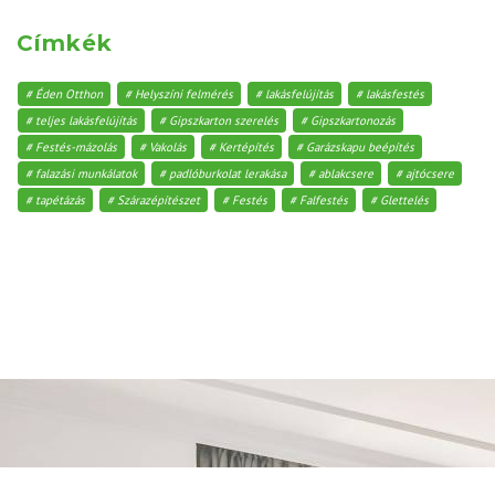
Címkék
Éden Otthon
Helyszíni felmérés
lakásfelújítás
lakásfestés
teljes lakásfelújítás
Gipszkarton szerelés
Gipszkartonozás
Festés-mázolás
Vakolás
Kertépítés
Garázskapu beépítés
falazási munkálatok
padlóburkolat lerakása
ablakcsere
ajtócsere
tapétázás
Szárazépítészet
Festés
Falfestés
Glettelés