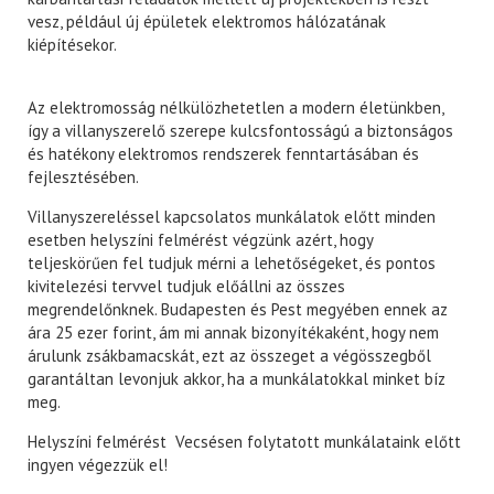
vesz, például új épületek elektromos hálózatának
kiépítésekor.
Az elektromosság nélkülözhetetlen a modern életünkben,
így a villanyszerelő szerepe kulcsfontosságú a biztonságos
és hatékony elektromos rendszerek fenntartásában és
fejlesztésében.
Villanyszereléssel kapcsolatos munkálatok előtt minden
esetben helyszíni felmérést végzünk azért, hogy
teljeskörűen fel tudjuk mérni a lehetőségeket, és pontos
kivitelezési tervvel tudjuk előállni az összes
megrendelőnknek. Budapesten és Pest megyében ennek az
ára 25 ezer forint, ám mi annak bizonyítékaként, hogy nem
árulunk zsákbamacskát, ezt az összeget a végösszegből
garantáltan levonjuk akkor, ha a munkálatokkal minket bíz
meg.
Helyszíni felmérést Vecsésen folytatott munkálataink előtt
ingyen végezzük el!