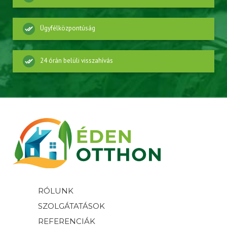
Ügyfélközpontúság
24 órán belüli visszahívás
RÓLUNK
SZOLGÁTATÁSOK
REFERENCIÁK