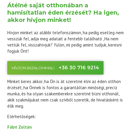
Átélné saját otthonában a
hamisítatlan éden érzését? Ha igen,
akkor hívjon minket!
Hívjon minket az alábbi telefonszámon, ha pedig esetleg nem
vesszük fel, adja meg adatait a fentebb található „Ha nem
vettük fel, visszahívjuk!” fülön, mi pedig amint tudjuk, keresni
fogjuk Önt!
+36 30 716 9214
HÍVJON BIZALOMMAL!
Minket keres akkor, ha Ön is át szeretné élni az éden otthon
érzését, ha Önnek is fontos a garantáltan minőségi, precíz
munka, és ha olyan szakemberekre szeretné bízni otthonát,
akik szakmájukat nem csak szívből szeretik, de hivatásként is
élik meg.
Elérhetőségek:
Fábri Zoltán