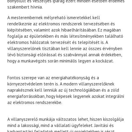
bonyolult és veszélyes iparág ezért minden esetben érdemes
szakembert hívnia.
A mesterembernek mélyreható ismeretekkel kell
rendelkeznie az elektromos rendszerek tervezésében és
kiépítésében, valamint azok hibaelhárításában. Ez magában
foglalja az épületekben és más létesítményekben található
elektromos hálózatok tervezését és telepítését is. A
villanyszerelőnek tisztában kell lennie az összes érvényben
lévő biztonsági előírással és szabvánnyal annak érdekében,
hogy a munkavégzés során minimális legyen a kockázat.
Fontos szerepe van az energiahatékonyság és a
környezetvédelem terén is. A modern villanyszerelőknek
naprakésznek kell lenniük az új technológiákban és a zöld
energiaforrásokban, hogy képesek legyenek azokat integrálni
az elektromos rendszerekbe.
A villanyszerelő munkája változatos lehet, hiszen kiszolgálja
mind a lakossági, mind a vállalati ügyfeleket. Javítási és
karbantartási feladatok mellett új projektekben is részt