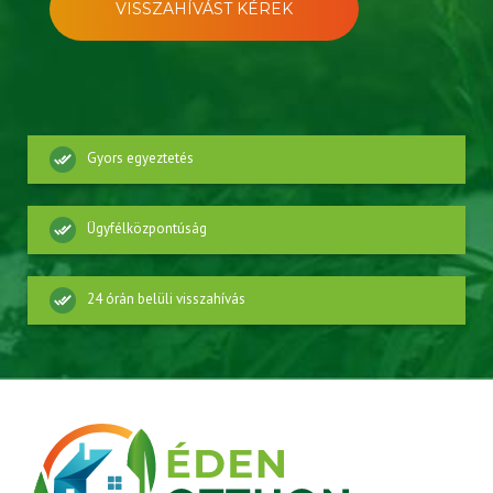
VISSZAHÍVÁST KÉREK
Gyors egyeztetés
Ügyfélközpontúság
24 órán belüli visszahívás