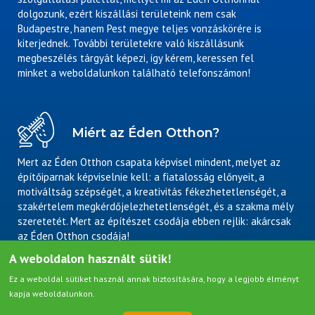
dolgozunk, ezért kiszállási területeink nem csak
Budapestre, hanem Pest megye teljes vonzáskörére is
kiterjednek. További területekre való kiszállásunk
megbeszélés tárgyát képezi, így kérem, keressen fel
minket a weboldalunkon található telefonszámon!
Miért az Éden Otthon?
Mert az Éden Otthon csapata képvisel mindent, melyet az
építőiparnak képviselnie kell: a fiatalosság előnyeit, a
motiváltság szépségét, a kreativitás fékezhetetlenségét, a
szakértelem megkérdőjelezhetetlenségét, és a szakma mély
szeretetét. Mert az építészet csodája ebben rejlik: akárcsak
az Éden Otthon csodája!
A weboldalon használt sütik!
Ez a weboldal sütiket használ annak biztosítására, hogy a legjobb élményt
kapja weboldalunkon.
© ÉDEN OTTHON. Minden jog fenntartva - Készítette:
Ideastyle
Adatvédelmi szabályzat
Impresszum