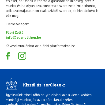
érzését, ha Önnek is fontos a garantáltan minőségi, precíz
munka, és ha olyan szakemberekre szeretné bízni otthonát,
akik szakmájukat nem csak szívből szeretik, de hivatásként is
élik meg.
Elérhetőségek:
Fábri Zoltán
info@edenotthon.hu
Kövesd munkánkat az alábbi platformokon is:
Kiszállási területek:
Igyekszünk minél több helyre elvinni azt a kiemelkedően
minőségi munkát, és azt a páratlanul széles
szolgáltatási palettát, mellyel mi az Éden Otthonnál