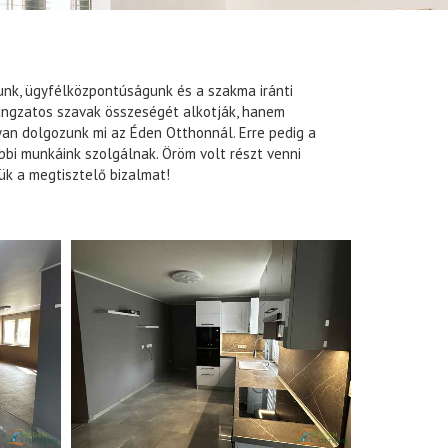
unk, ügyfélközpontúságunk és a szakma iránti
angzatos szavak összeségét alkotják, hanem
an dolgozunk mi az Éden Otthonnál. Erre pedig a
bbi munkáink szolgálnak. Öröm volt részt venni
ük a megtisztelő bizalmat!