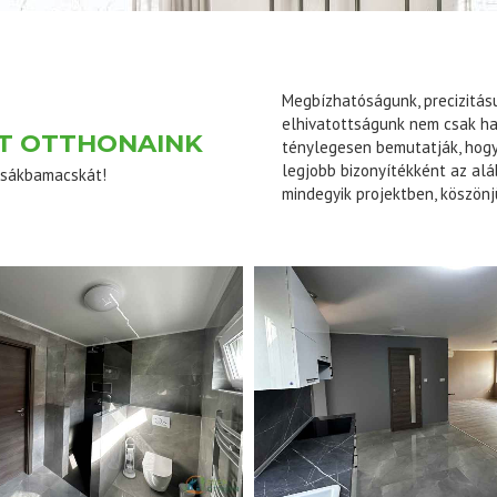
Megbízhatóságunk, precizitás
elhivatottságunk nem csak h
T OTTHONAINK
ténylegesen bemutatják, hogy
legjobb bizonyítékként az alá
 zsákbamacskát!
mindegyik projektben, köszönj