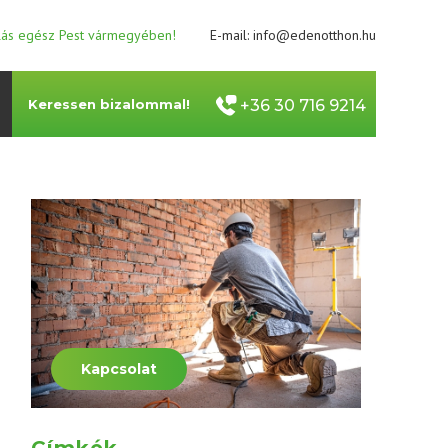
llás egész Pest vármegyében!
E-mail:
info@edenotthon.hu
Keressen bizalommal!
+36 30 716 9214
Kapcsolat
Címkék