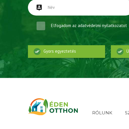
Elfogadom az
adatvédelmi nyilatkozatot
Gyors egyeztetés
Ü
RÓLUNK
S