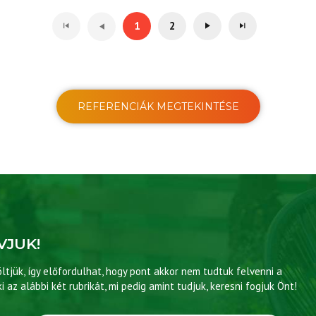
1
2
REFERENCIÁK MEGTEKINTÉSE
VJUK!
tjük, így előfordulhat, hogy pont akkor nem tudtuk felvenni a
ki az alábbi két rubrikát, mi pedig amint tudjuk, keresni fogjuk Önt!