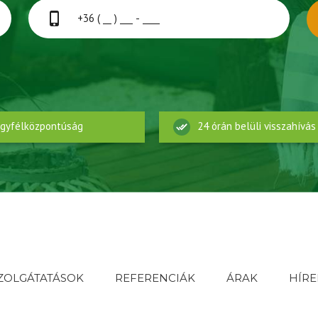
gyfélközpontúság
24 órán belüli visszahívás
ZOLGÁTATÁSOK
REFERENCIÁK
ÁRAK
HÍRE