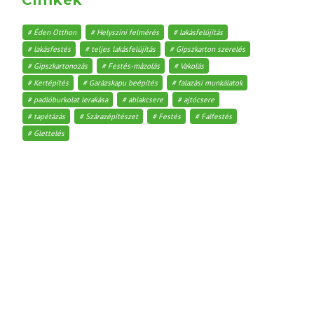
Éden Otthon
Helyszíni felmérés
lakásfelújítás
lakásfestés
teljes lakásfelújítás
Gipszkarton szerelés
Gipszkartonozás
Festés-mázolás
Vakolás
Kertépítés
Garázskapu beépítés
falazási munkálatok
padlóburkolat lerakása
ablakcsere
ajtócsere
tapétázás
Szárazépítészet
Festés
Falfestés
Glettelés