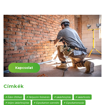
Kapcsolat
Címkék
Éden Otthon
Helyszíni felmérés
lakásfelújítás
lakásfestés
teljes lakásfelújítás
Gipszkarton szerelés
Gipszkartonozás