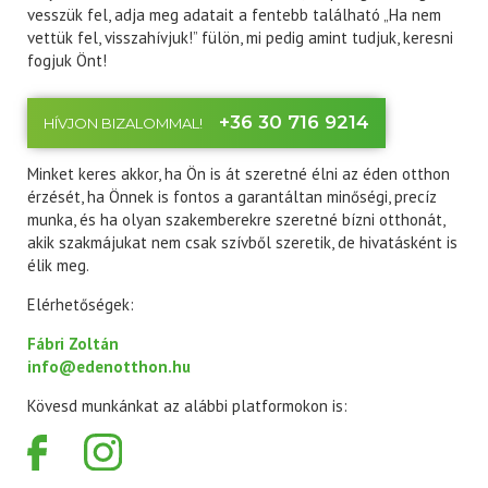
vesszük fel, adja meg adatait a fentebb található „Ha nem
vettük fel, visszahívjuk!” fülön, mi pedig amint tudjuk, keresni
fogjuk Önt!
+36 30 716 9214
HÍVJON BIZALOMMAL!
Minket keres akkor, ha Ön is át szeretné élni az éden otthon
érzését, ha Önnek is fontos a garantáltan minőségi, precíz
munka, és ha olyan szakemberekre szeretné bízni otthonát,
akik szakmájukat nem csak szívből szeretik, de hivatásként is
élik meg.
Elérhetőségek:
Fábri Zoltán
info@edenotthon.hu
Kövesd munkánkat az alábbi platformokon is: