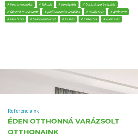
Festés-mázolás
Vakolás
Kertépítés
Garázskapu beépítés
falazási munkálatok
padlóburkolat lerakása
ablakcsere
ajtócsere
tapétázás
Szárazépítészet
Festés
Falfestés
Glettelés
Referenciáink
ÉDEN OTTHONNÁ VARÁZSOLT
OTTHONAINK