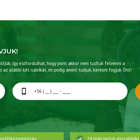
VJUK!
tjük, így előfordulhat, hogy pont akkor nem tudtuk felvenni a
ki az alábbi két rubrikát, mi pedig amint tudjuk, keresni fogjuk Önt!
gyfélközpontúság
24 órán belüli visszahívás