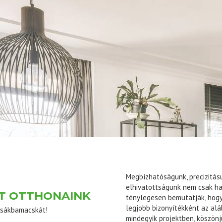
Megbízhatóságunk, precizitás
elhivatottságunk nem csak h
T OTTHONAINK
ténylegesen bemutatják, hogy
legjobb bizonyítékként az alá
 zsákbamacskát!
mindegyik projektben, köszönj