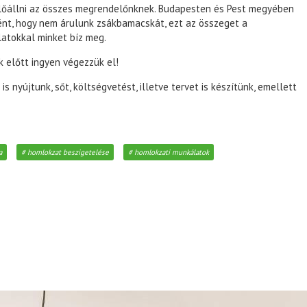
 előállni az összes megrendelőnknek. Budapesten és Pest megyében
ként, hogy nem árulunk zsákbamacskát, ezt az összeget a
atokkal minket bíz meg.
 előtt ingyen végezzük el!
 nyújtunk, sőt, költségvetést, illetve tervet is készítünk, emellett
a
homlokzat beszigetelése
homlokzati munkálatok