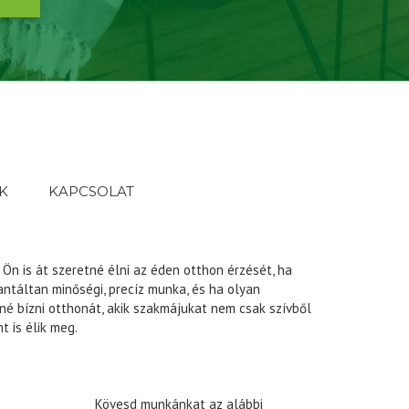
K
KAPCSOLAT
 Ön is át szeretné élni az éden otthon érzését, ha
antáltan minőségi, precíz munka, és ha olyan
é bízni otthonát, akik szakmájukat nem csak szívből
t is élik meg.
Kövesd munkánkat az alábbi