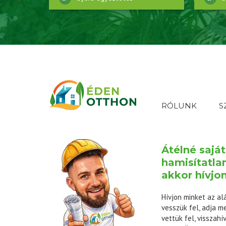
RÓLUNK
S
Átélné sajá
hamisítatla
akkor hívjo
Hívjon minket az al
vesszük fel, adja m
vettük fel, visszahív