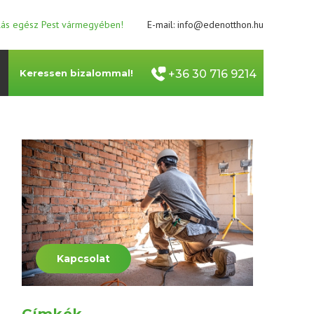
llás egész Pest vármegyében!
E-mail:
info@edenotthon.hu
Keressen bizalommal!
+36 30 716 9214
Kapcsolat
Címkék