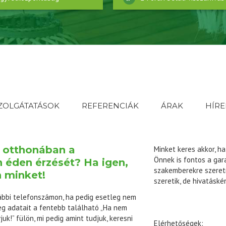
ZOLGÁTATÁSOK
REFERENCIÁK
ÁRAK
HÍRE
t otthonában a
Minket keres akkor, ha
Önnek is fontos a gar
n éden érzését? Ha igen,
szakemberekre szeretn
n minket!
szeretik, de hivatáskén
ábbi telefonszámon, ha pedig esetleg nem
eg adatait a fentebb található „Ha nem
juk!” fülön, mi pedig amint tudjuk, keresni
Elérhetőségek: