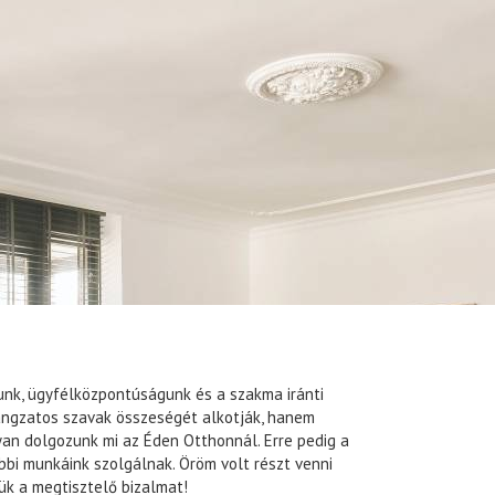
unk, ügyfélközpontúságunk és a szakma iránti
angzatos szavak összeségét alkotják, hanem
an dolgozunk mi az Éden Otthonnál. Erre pedig a
bbi munkáink szolgálnak. Öröm volt részt venni
ük a megtisztelő bizalmat!