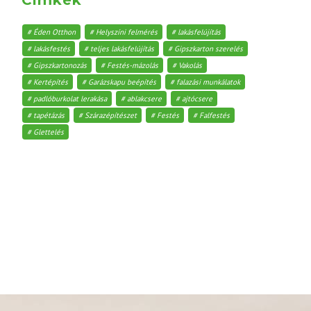
Éden Otthon
Helyszíni felmérés
lakásfelújítás
lakásfestés
teljes lakásfelújítás
Gipszkarton szerelés
Gipszkartonozás
Festés-mázolás
Vakolás
Kertépítés
Garázskapu beépítés
falazási munkálatok
padlóburkolat lerakása
ablakcsere
ajtócsere
tapétázás
Szárazépítészet
Festés
Falfestés
Glettelés