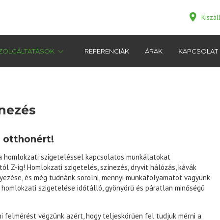
Kiszá
ZOLGÁLTATÁSOK
REFERENCIÁK
ÁRAK
KAPCSOLAT
ínezés
 otthonért!
 homlokzati szigeteléssel kapcsolatos munkálatokat
 Z-ig! Homlokzati szigetelés, színezés, dryvit hálózás, kávák
lhelyezése, és még tudnánk sorolni, mennyi munkafolyamatot vagyunk
homlokzati szigetelése időtálló, gyönyörű és páratlan minőségű
 felmérést végzünk azért, hogy teljeskörűen fel tudjuk mérni a