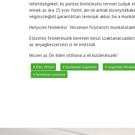
lehetőségeket, és pontos kivitelezési tervvel tudjuk
ennek az ára 25 ezer forint, ám mi annak bizonyítéka
végösszegből garantáltan levonjuk akkor, ha a munkál
Helyszíni felmérést Vecsésen folytatott munkálataink
Előzetes felmérésünk keretein belül szaktanácsadást is
az anyagbeszerzést is mi intézzük.
Hiszen az Ön éden otthona a mi küldetésünk!
Éden Otthon
homlokzati szigetelés
szigetelés felrakás
homlokzat színezése