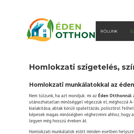
RÓLUNK
S
Homlokzati szigetelés, sz
Homlokzati munkálatokkal az éden
Nem túlzunk, ha azt mondjuk: mi az
Éden Otthonnál
a
utánozhatatlan minőséggel végezzük el, méghozzá A-tól
kialakítása, ablak körüli spalettázás, polisztirol fe
képesek magas minőségben véghezvinni ahhoz, hogy a 
legyen még hosszú éveken át.
Homlokzati munkálatok előtt minden esetben helyszíni