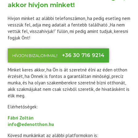
akkor hívjon minket!
Hívjon minket az alábbi telefonszámon, ha pedig esetleg nem
vesszük fel, adja meg adatait a fentebb található „Ha nem
vettük fel, visszahívjuk!” fülön, mi pedig amint tudjuk, keresni
fogjuk Önt!
+36 30 716 9214
HÍVJON BIZALOMMAL!
Minket keres akkor, ha Ön is át szeretné élni az éden otthon
érzését, ha Önnek is fontos a garantáltan minőségi, precíz
munka, és ha olyan szakemberekre szeretné bízni otthonát,
akik szakmájukat nem csak szívből szeretik, de hivatásként is
élik meg.
Elérhetőségek:
Fábri Zoltán
info@edenotthon.hu
Kövesd munkánkat az alábbi platformokon is: