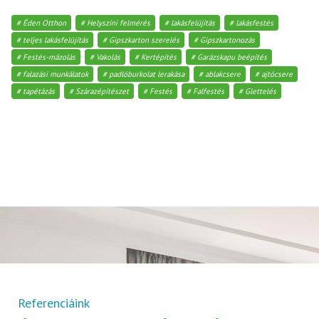
Éden Otthon
Helyszíni felmérés
lakásfelújítás
lakásfestés
teljes lakásfelújítás
Gipszkarton szerelés
Gipszkartonozás
Festés-mázolás
Vakolás
Kertépítés
Garázskapu beépítés
falazási munkálatok
padlóburkolat lerakása
ablakcsere
ajtócsere
tapétázás
Szárazépítészet
Festés
Falfestés
Glettelés
Referenciáink