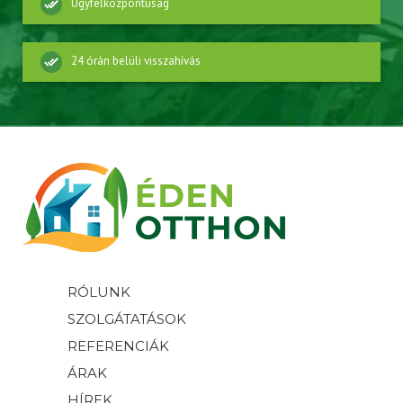
Ügyfélközpontúság
24 órán belüli visszahívás
RÓLUNK
SZOLGÁTATÁSOK
REFERENCIÁK
ÁRAK
HÍREK