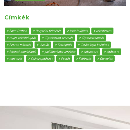
Címkék
Éden Otthon
Helyszíni felmérés
lakásfelújítás
lakásfestés
teljes lakásfelújítás
Gipszkarton szerelés
Gipszkartonozás
Festés-mázolás
Vakolás
Kertépítés
Garázskapu beépítés
falazási munkálatok
padlóburkolat lerakása
ablakcsere
ajtócsere
tapétázás
Szárazépítészet
Festés
Falfestés
Glettelés