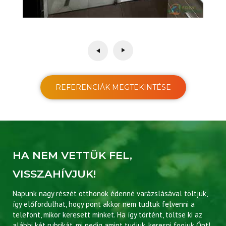
REFERENCIÁK MEGTEKINTÉSE
HA NEM VETTÜK FEL,
VISSZAHÍVJUK!
Napunk nagy részét otthonok édenné varázslásával töltjük,
így előfordulhat, hogy pont akkor nem tudtuk felvenni a
telefont, mikor keresett minket. Ha így történt, töltse ki az
alábbi két rubrikát, mi pedig amint tudjuk, keresni fogjuk Önt!