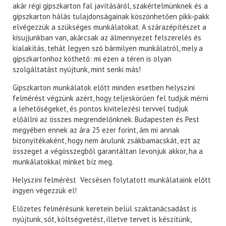
akár régi gipszkarton fal javításáról, szakértelmünknek és a
gipszkarton hálás tulajdonságainak köszönhetően pikk-pakk
elvégezzük a szükséges munkálatokat. A szárazépítészet a
kisujjunkban van, akárcsak az álmennyezet felszerelés és
kialakítás, tehát legyen szó bármilyen munkálatról, mely a
gipszkartonhoz köthető: mi ezen a téren is olyan
szolgáltatást nyújtunk, mint senki más!
Gipszkarton munkálatok előtt minden esetben helyszíni
felmérést végzünk azért, hogy teljeskörűen fel tudjuk mérni
a lehetőségeket, és pontos kivitelezési tervvel tudjuk
előállni az összes megrendelőnknek. Budapesten és Pest
megyében ennek az ára 25 ezer forint, ám mi annak
bizonyítékaként, hogy nem árulunk zsákbamacskát, ezt az
összeget a végösszegből garantáltan levonjuk akkor, ha a
munkálatokkal minket bíz meg.
Helyszíni felmérést Vecsésen folytatott munkálataink előtt
ingyen végezzük el!
Előzetes felmérésünk keretein belül szaktanácsadást is
nyújtunk, sőt, költségvetést, illetve tervet is készítünk,