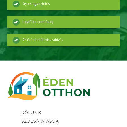
Gyors egyeztetés
Ügyfélközpontúság
24 órán belüli visszahívás
RÓLUNK
SZOLGÁTATÁSOK