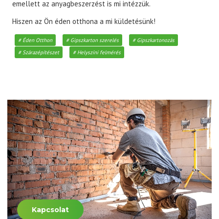
emellett az anyagbeszerzést is mi intézzük.
Hiszen az Ön éden otthona a mi küldetésünk!
Éden Otthon
Gipszkarton szerelés
Gipszkartonozás
Szárazépítészet
Helyszíni felmérés
Kapcsolat