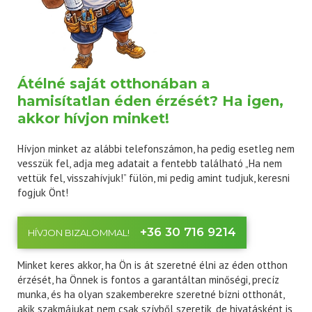
Átélné saját otthonában a
hamisítatlan éden érzését? Ha igen,
akkor hívjon minket!
Hívjon minket az alábbi telefonszámon, ha pedig esetleg nem
vesszük fel, adja meg adatait a fentebb található „Ha nem
vettük fel, visszahívjuk!” fülön, mi pedig amint tudjuk, keresni
fogjuk Önt!
+36 30 716 9214
HÍVJON BIZALOMMAL!
Minket keres akkor, ha Ön is át szeretné élni az éden otthon
érzését, ha Önnek is fontos a garantáltan minőségi, precíz
munka, és ha olyan szakemberekre szeretné bízni otthonát,
akik szakmájukat nem csak szívből szeretik, de hivatásként is