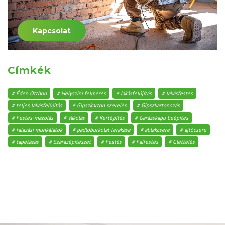
Kapcsolat
Címkék
Éden Otthon
Helyszíni felmérés
lakásfelújítás
lakásfestés
teljes lakásfelújítás
Gipszkarton szerelés
Gipszkartonozás
Festés-mázolás
Vakolás
Kertépítés
Garázskapu beépítés
falazási munkálatok
padlóburkolat lerakása
ablakcsere
ajtócsere
tapétázás
Szárazépítészet
Festés
Falfestés
Glettelés