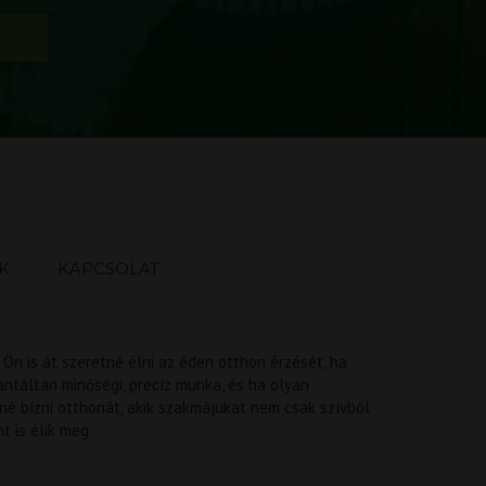
K
KAPCSOLAT
 Ön is át szeretné élni az éden otthon érzését, ha
antáltan minőségi, precíz munka, és ha olyan
é bízni otthonát, akik szakmájukat nem csak szívből
t is élik meg.