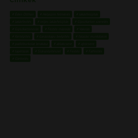
Éden Otthon
Helyszíni felmérés
lakásfelújítás
lakásfestés
teljes lakásfelújítás
Gipszkarton szerelés
Gipszkartonozás
Festés-mázolás
Vakolás
Kertépítés
Garázskapu beépítés
falazási munkálatok
padlóburkolat lerakása
ablakcsere
ajtócsere
tapétázás
Szárazépítészet
Festés
Falfestés
Glettelés