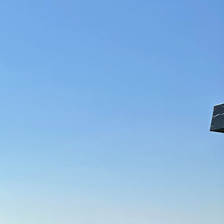
bbi munkáink szolgálnak. Öröm volt részt venni
ük a megtisztelő bizalmat!