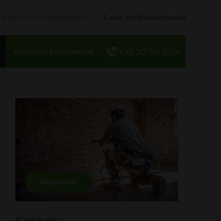
llás egész Pest vármegyében!
E-mail:
info@edenotthon.hu
Keressen bizalommal!
+36 30 716 9214
Kapcsolat
Címkék