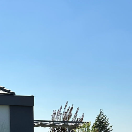
legjobb bizonyítékként az alá
 zsákbamacskát!
mindegyik projektben, köszönj