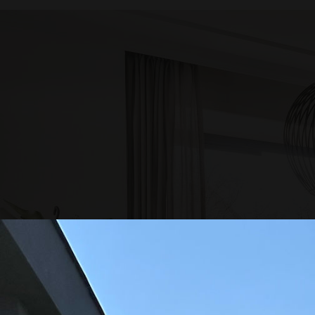
Referenciáink
ÉDEN OTTHONNÁ VARÁZSOL