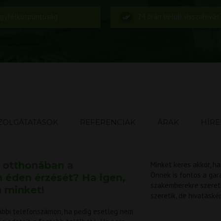
gyfélközpontúság
24 órán belüli visszahívás
ZOLGÁTATÁSOK
REFERENCIÁK
ÁRAK
HÍRE
t otthonában a
Minket keres akkor, ha
Önnek is fontos a gar
n éden érzését? Ha igen,
szakemberekre szeretn
n minket!
szeretik, de hivatáskén
ábbi telefonszámon, ha pedig esetleg nem