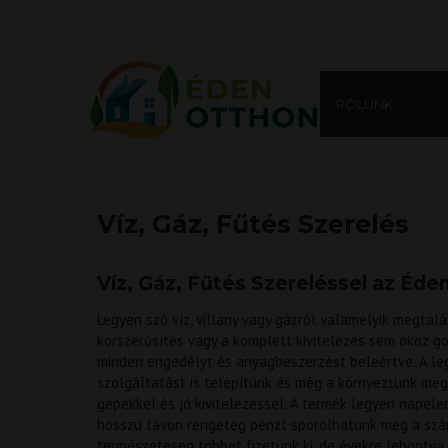
RÓLUNK
S
Víz, Gáz, Fűtés Szerelés
Víz, Gáz, Fűtés Szereléssel az Éde
Legyen szó víz, villany vagy gázról valamelyik megta
korszerűsítés vagy a komplett kivitelezés sem okoz g
minden engedélyt és anyagbeszerzést beleértve. A leg
szolgáltatást is telepítünk és még a környeztünk meg
gépekkel és jó kivitelezéssel. A termék legyen napel
hosszú távon rengeteg pénzt spórolhatunk meg a szám
természetesen többet fizetünk ki, de évekre lebontva 