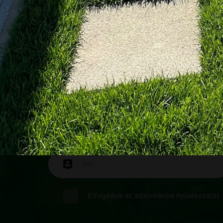
HA NEM VETTÜK FEL, VISSZAHÍ
Napunk nagy részét otthonok édenné varázslásával töl
telefont, mikor keresett minket. Ha így történt, töltse 
Elfogadom az
adatvédelmi nyilatkozatot