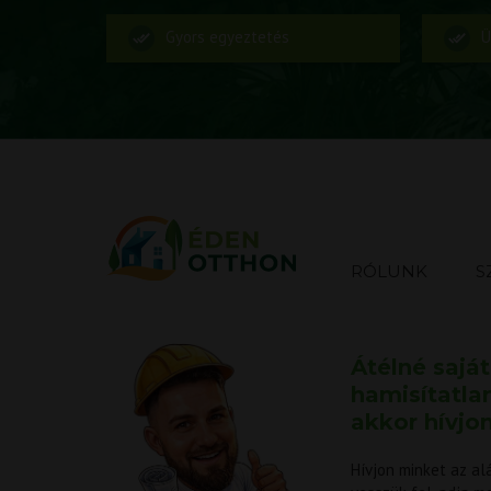
Gyors egyeztetés
Ü
RÓLUNK
S
Átélné sajá
hamisítatla
akkor hívjo
Hívjon minket az al