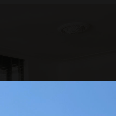
unk, ügyfélközpontúságunk és a szakma iránti
angzatos szavak összeségét alkotják, hanem
an dolgozunk mi az Éden Otthonnál. Erre pedig a