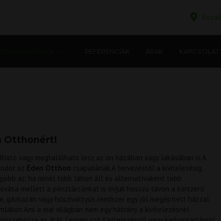
Kiszá
ZOLGÁLTATÁSOK
REFERENCIÁK
ÁRAK
KAPCSOLAT
n Otthonért!
lálható vagy megtalálható lesz az ön házában vagy lakásában is.A
ondot az
Éden Otthon
csapatának.A tervezéstől a kivitelezésig
jobb az, ha minél több lábon áll és alternatívaként több
óvása mellett a pénztárcánkat is óvjuk hosszú távon a korszerű
em, gázkazán vagy hőszivattyús rendszer egy jól megépített házzal
lákon.Ami a mai világban nem egy hátrány a kivitelezésnél
visszahozza az árát. Legyen szó Kivitelezésről vagy karbantartásról