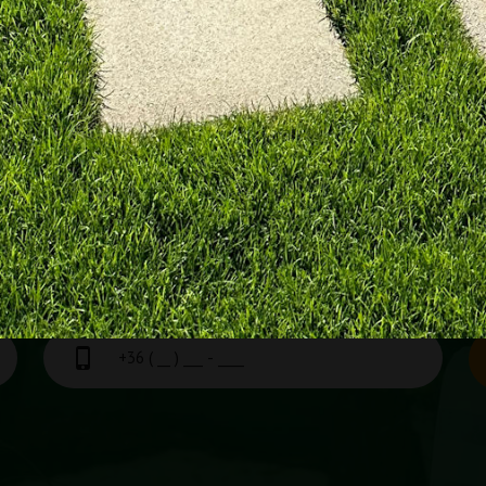
REFERENCIÁK MEGTEKINTÉSE
VJUK!
tjük, így előfordulhat, hogy pont akkor nem tudtuk felvenni a
ki az alábbi két rubrikát, mi pedig amint tudjuk, keresni fogjuk Önt!