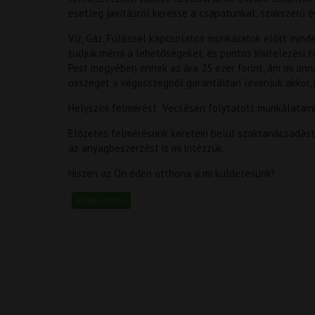
esetleg javításról keresse a csapatunkat, szakszerű é
Víz, Gáz, Fűtéssel kapcsolatos munkálatok előtt minde
tudjuk mérni a lehetőségeket, és pontos kivitelezési 
Pest megyében ennek az ára 25 ezer forint, ám mi ann
összeget a végösszegből garantáltan levonjuk akkor,
Helyszíni felmérést Vecsésen folytatott munkálataink
Előzetes felmérésünk keretein belül szaktanácsadást is
az anyagbeszerzést is mi intézzük.
Hiszen az Ön éden otthona a mi küldetésünk!
Éden Otthon