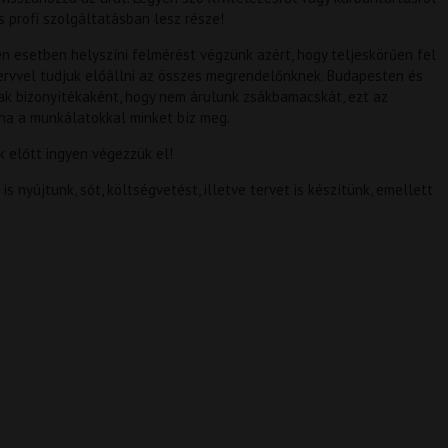
s profi szolgáltatásban lesz része!
n esetben helyszíni felmérést végzünk azért, hogy teljeskörűen fel
tervvel tudjuk előállni az összes megrendelőnknek. Budapesten és
ak bizonyítékaként, hogy nem árulunk zsákbamacskát, ezt az
 ha a munkálatokkal minket bíz meg.
 előtt ingyen végezzük el!
 nyújtunk, sőt, költségvetést, illetve tervet is készítünk, emellett