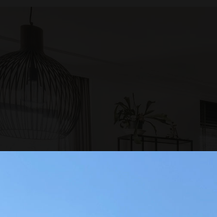
Megbízhatóságunk, precizitás
elhivatottságunk nem csak h
T OTTHONAINK
ténylegesen bemutatják, hogy