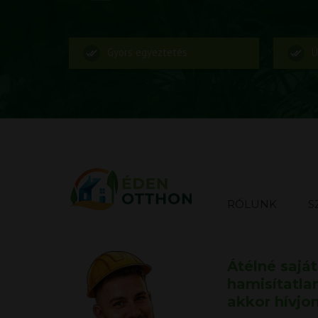
Gyors egyeztetés
Ü
RÓLUNK
S
Átélné sajá
hamisítatla
akkor hívjo