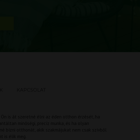
K
KAPCSOLAT
 Ön is át szeretné élni az éden otthon érzését, ha
antáltan minőségi, precíz munka, és ha olyan
é bízni otthonát, akik szakmájukat nem csak szívből
t is élik meg.