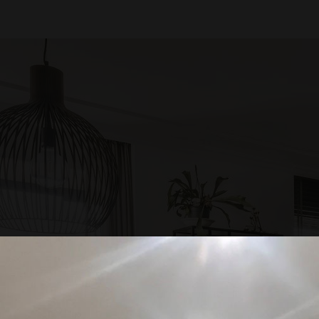
Megbízhatóságunk, precizitás