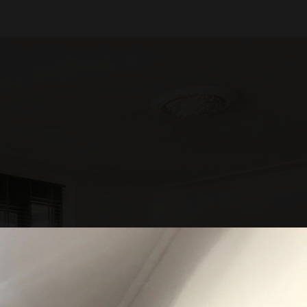
unk, ügyfélközpontúságunk és a szakma iránti