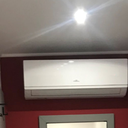
elhivatottságunk nem csak h
T OTTHONAINK
ténylegesen bemutatják, hogy
legjobb bizonyítékként az alá
 zsákbamacskát!
mindegyik projektben, köszönj