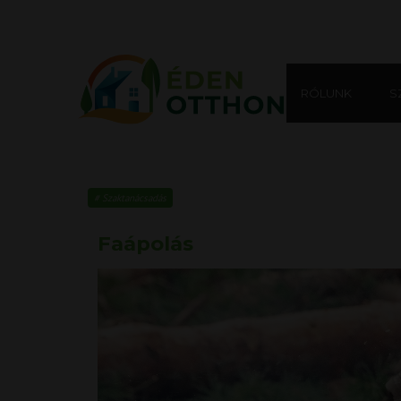
RÓLUNK
S
Szaktanácsadás
Faápolás