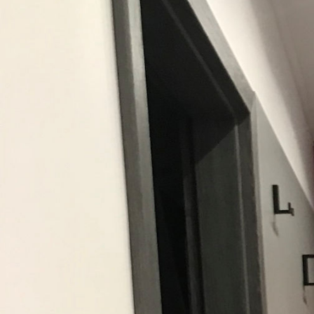
ÉDEN OTTHONNÁ VARÁZSOL
Akik felkerestek már minket, tudja, hogy nem árulunk