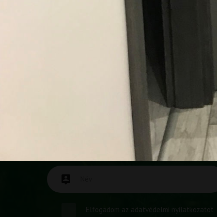
HA NEM VETTÜK FEL, VISSZAHÍ
Napunk nagy részét otthonok édenné varázslásával töl
telefont, mikor keresett minket. Ha így történt, töltse 
Elfogadom az
adatvédelmi nyilatkozatot