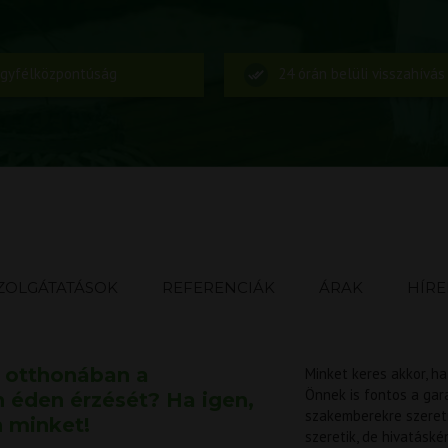
gyfélközpontúság
24 órán belüli visszahívás
ZOLGÁTATÁSOK
REFERENCIÁK
ÁRAK
HÍRE
t otthonában a
Minket keres akkor, ha
Önnek is fontos a gar
n éden érzését? Ha igen,
szakemberekre szeretn
n minket!
szeretik, de hivatáskén