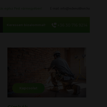
llás egész Pest vármegyében!
E-mail:
info@edenotthon.hu
Keressen bizalommal!
+36 30 716 9214
Kapcsolat
Címkék