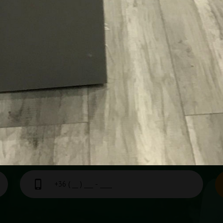
REFERENCIÁK MEGTEKINTÉSE
VJUK!
tjük, így előfordulhat, hogy pont akkor nem tudtuk felvenni a
ki az alábbi két rubrikát, mi pedig amint tudjuk, keresni fogjuk Önt!