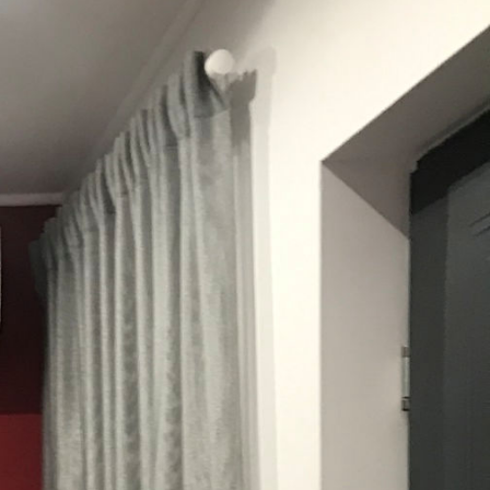
angzatos szavak összeségét alkotják, hanem
an dolgozunk mi az Éden Otthonnál. Erre pedig a
bbi munkáink szolgálnak. Öröm volt részt venni
ük a megtisztelő bizalmat!