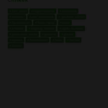
Éden Otthon
Helyszíni felmérés
lakásfelújítás
lakásfestés
teljes lakásfelújítás
Gipszkarton szerelés
Gipszkartonozás
Festés-mázolás
Vakolás
Kertépítés
Garázskapu beépítés
falazási munkálatok
padlóburkolat lerakása
ablakcsere
ajtócsere
tapétázás
Szárazépítészet
Festés
Falfestés
Glettelés