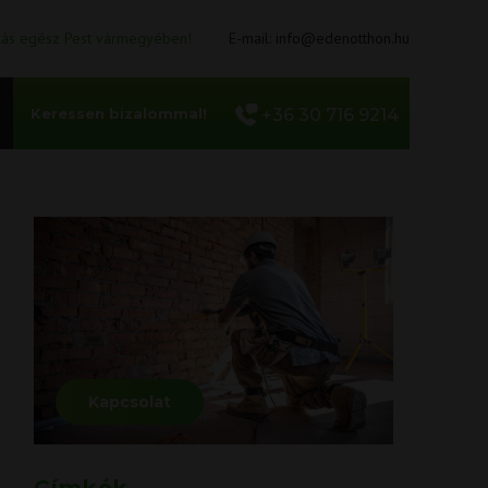
llás egész Pest vármegyében!
E-mail:
info@edenotthon.hu
Keressen bizalommal!
+36 30 716 9214
Kapcsolat
Címkék