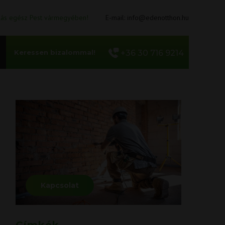
llás egész Pest vármegyében!
E-mail:
info@edenotthon.hu
Keressen bizalommal!
+36 30 716 9214
Kapcsolat
Címkék