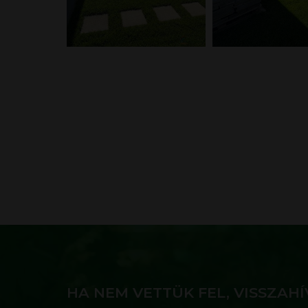
HA NEM VETTÜK FEL, VISSZAHÍ